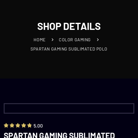
SHOP DETAILS
HOME
COLOR GAMING
SPARTAN GAMING SUBLIMATED POLO
5.00
Rated
5.00
out
SPARTAN GAMING SUBLIMATED
of 5